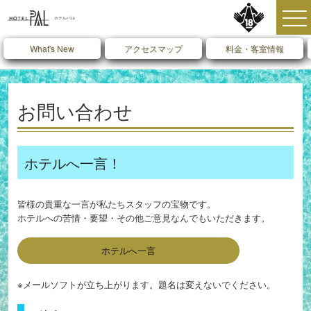
What's New
アクセスマップ
料金・客室情報
お問い合わせ
ホテルへ一言！
皆様の貴重な一言が私たちスタッフの宝物です。
ホテルへの苦情・要望・その他ご意見なんでもいただきます。
ホテルへ一言
※メールソフトが立ち上がります。題名は変えないでください。