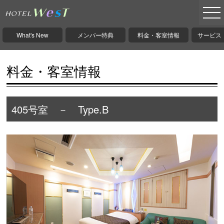
What's New
メンバー特典
料金・客室情報
サービス
料金・客室情報
405号室 － Type.B