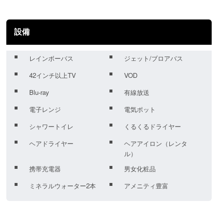
設備
レインボーバス
ジェット/ブロアバス
42インチ以上TV
VOD
Blu-ray
有線放送
電子レンジ
電気ポット
シャワートイレ
くるくるドライヤー
ヘアドライヤー
ヘアアイロン（レンタ
ル）
携帯充電器
男女化粧品
ミネラルウォーター2本
アメニティ豊富