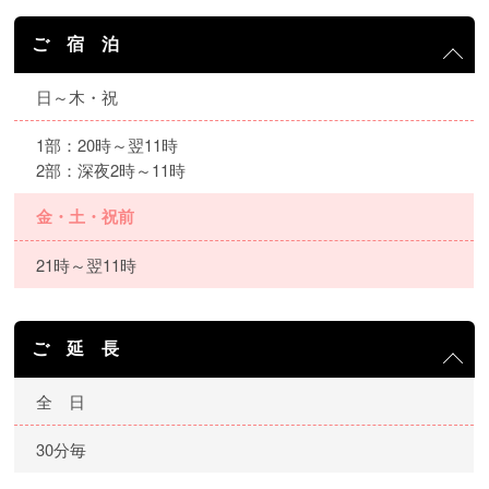
ご 宿 泊
日～木・祝
1部：20時～翌11時
2部：深夜2時～11時
金・土・祝前
21時～翌11時
ご 延 長
全 日
30分毎