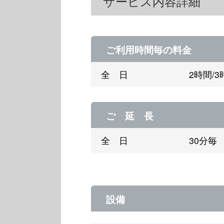
サービス内容詳細
ご利用時間毎の料金
全 日
2時間/3
ご 延 長
全 日
30分毎
設備