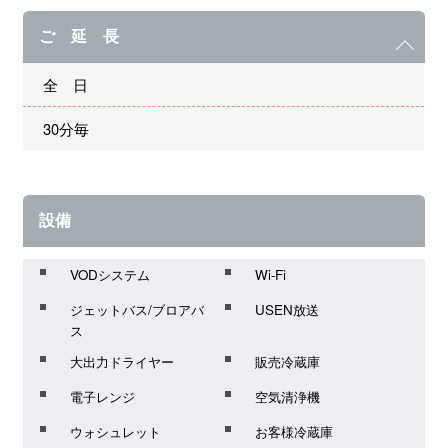
ご 延 長
全 日
30分毎
設備
VODシステム
Wi-Fi
ジェットバス/ブロアバ
USEN放送
ス
大出力ドライヤー
販売冷蔵庫
電子レンジ
空気清浄機
ウォシュレット
お客様冷蔵庫