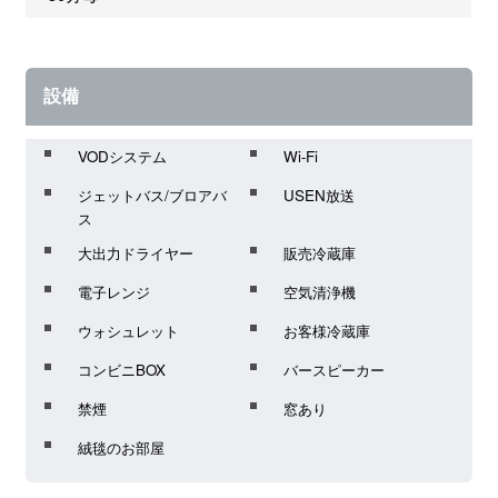
設備
VODシステム
Wi-Fi
ジェットバス/ブロアバ
USEN放送
ス
大出力ドライヤー
販売冷蔵庫
電子レンジ
空気清浄機
ウォシュレット
お客様冷蔵庫
コンビニBOX
バースピーカー
禁煙
窓あり
絨毯のお部屋