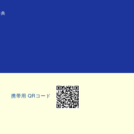
特典
ト
携帯用 QRコード