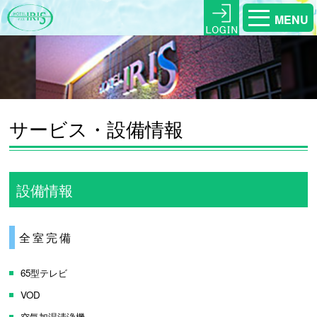
MENU
サービス・設備情報
設備情報
全室完備
65型テレビ
VOD
空気加湿清浄機