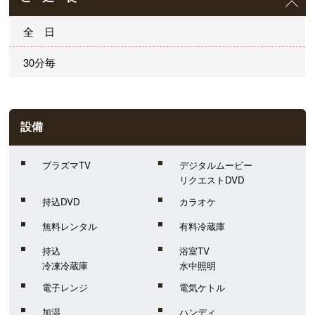
全 日
30分毎
設備
プラズマTV
デジタルムービー
リクエストDVD
持込DVD
カラオケ
無料レンタル
有料冷蔵庫
持込
浴室TV
冷凍冷蔵庫
水中照明
電子レンジ
電気ケトル
加湿
ハンディ