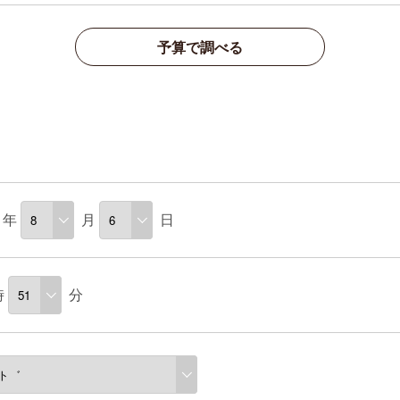
予算で調べる
年
月
日
時
分