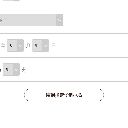
年
月
日
時
分
時刻指定で調べる