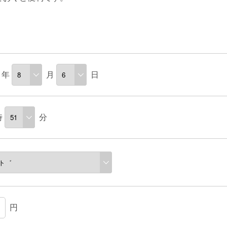
年
月
日
時
分
円