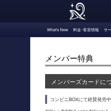
What's New
料金･客室情報
サ
メンバー特典
メンバーズカードに
コンビニBOXにて絶賛発売