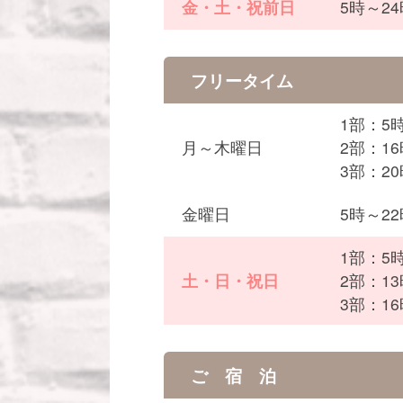
金・土・祝前日
5時～2
フリータイム
1部：5
月～木曜日
2部：1
3部：2
金曜日
5時～2
1部：5
土・日・祝日
2部：1
3部：1
ご 宿 泊