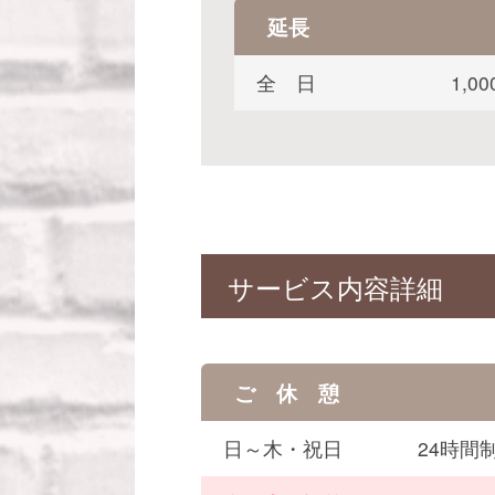
延長
全 日
1,
サービス内容詳細
ご 休 憩
日～木・祝日
24時間