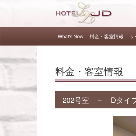
What's New
料金・客室情報
サ
料金・客室情報
202号室 － Dタイ