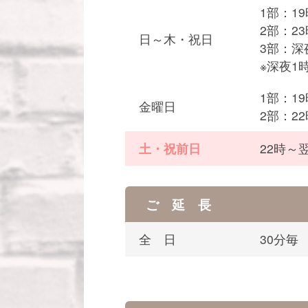
1部：1
2部：2
日～木・祝日
3部：深
※深夜1時
1部：1
金曜日
2部：2
土・祝前日
22時～翌
ご 延 長
全 日
30分毎