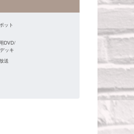
ポット
用DVD/
Sデッキ
放送