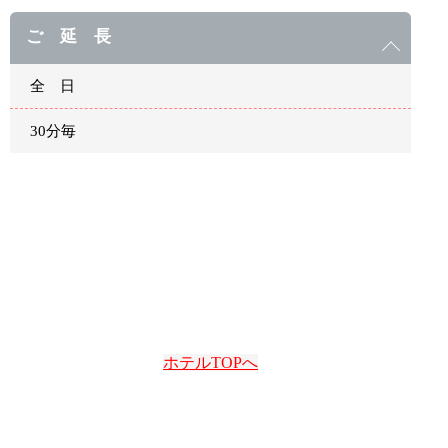
ご 延 長
全 日
30分毎
ホテルTOPへ