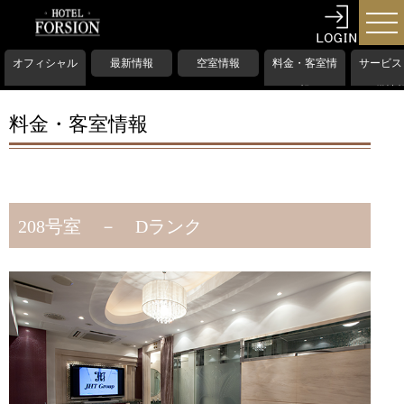
オフィシャル
最新情報
空室情報
料金・客室情
サービス
HP
報
備情
料金・客室情報
208号室 － Dランク