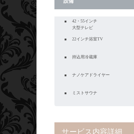
設備
42・55インチ
大型テレビ
22インチ浴室TV
持込用冷蔵庫
ナノケアドライヤー
ミストサウナ
サービス内容詳細