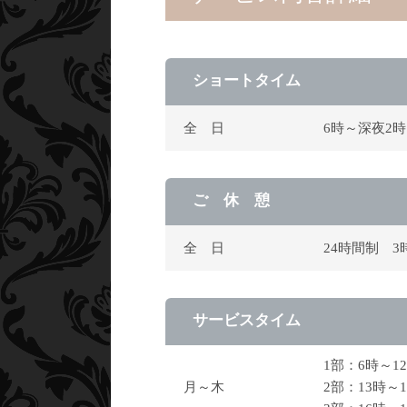
ショートタイム
全 日
6時～深夜2時
ご 休 憩
全 日
24時間制 3
サービスタイム
1部：6時～
月～木
2部：13時～