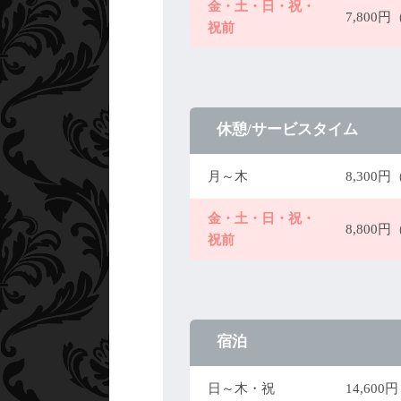
金・土・日・祝・
7,800
祝前
休憩/サービスタイム
月～木
8,300
金・土・日・祝・
8,800
祝前
宿泊
日～木・祝
14,60