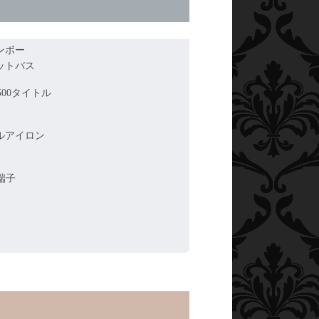
ンボー
ットバス
500タイトル
ルアイロン
端子