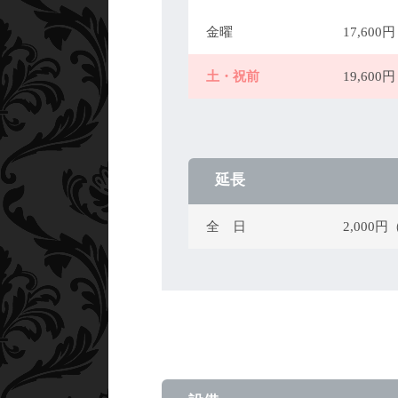
金曜
17,60
土・祝前
19,60
延長
全 日
2,000