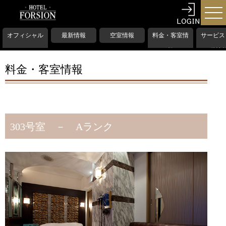
オフィシャル
最新情報
空室情報
料金・客室情
サービス
HP
報
備情
料金・客室情報
303号室 － Aランク