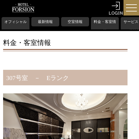
オフィシャル
最新情報
空室情報
料金・客室情
サービス
HP
報
備情
料金・客室情報
307号室 － Eランク