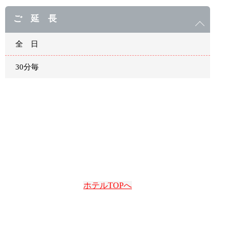
ご 延 長
全 日
30分毎
ホテルTOPへ