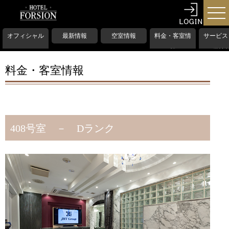
オフィシャル
最新情報
空室情報
料金・客室情
サービス
HP
報
備情
料金・客室情報
408号室 － Dランク