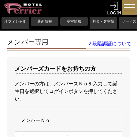
オフィシャル
最新情報
空室情報
料金・客室情
サービス
HP
報
備情
メンバー専用
２段階認証について
メンバーズカードをお持ちの方
メンバーの方は、メンバーズＮｏを入力して誕
生日を選択してログインボタンを押してくださ
い｡
メンバーＮｏ