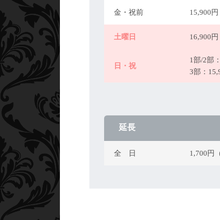
金・祝前
15,90
土曜日
16,90
1部/2部：
日・祝
3部：15
延長
全 日
1,700