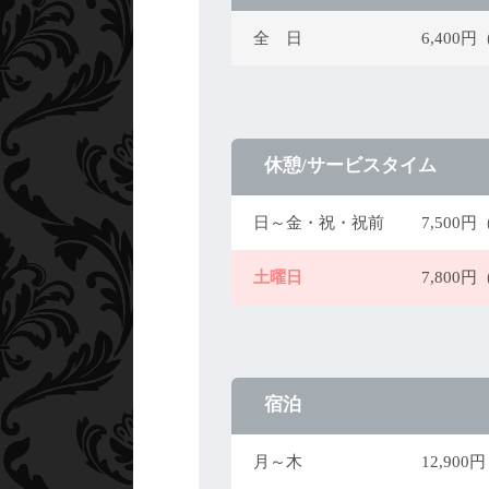
全 日
6,400
休憩/サービスタイム
日～金・祝・祝前
7,500
土曜日
7,800
宿泊
月～木
12,90