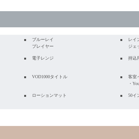
ブルーレイ
レイ
プレイヤー
ジェ
電子レンジ
持込
VOD1000タイトル
客室
・You
ローションマット
50