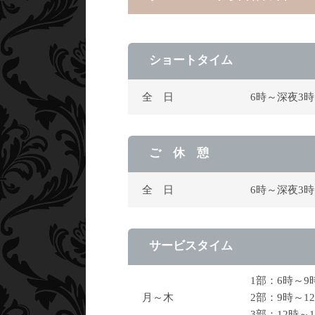
ショートタイム
全 日
6時～深夜3
ご 休 憩
全 日
6時～深夜3
サービスタイム
1部：6時～
月～木
2部：9時～1
3部：12時～