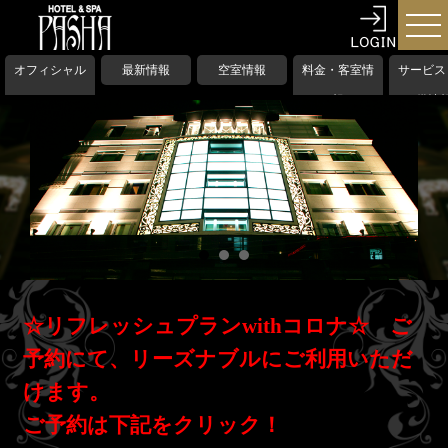
オフィシャル
最新情報
空室情報
料金・客室情
サービス
HP
報
備情
☆リフレッシュプランwithコロナ☆ ご
予約にて、リーズナブルにご利用いただ
けます。
ご予約は下記をクリック！