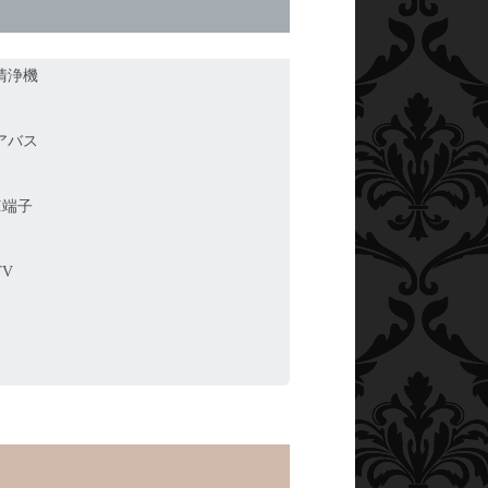
清浄機
アバス
I端子
TV