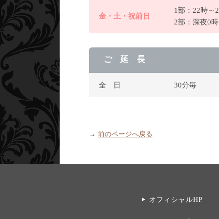
1部：22時～
金・土・祝前日
2部：深夜0
ご 延 長
全 日
30分毎
→
前のページへ戻る
オフィシャルHP