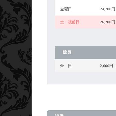
金曜日
24,70
土・祝前日
26,20
延長
全 日
2,600