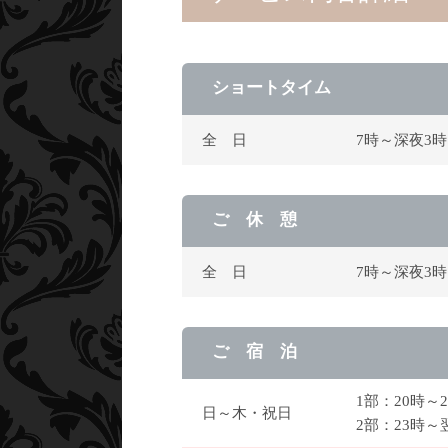
ショートタイム
全 日
7時～深夜3
ご 休 憩
全 日
7時～深夜3
ご 宿 泊
1部：20時～
日～木・祝日
2部：23時