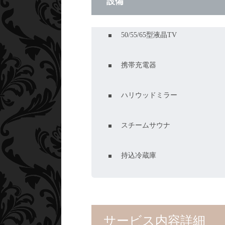
設備
50/55/65型液晶TV
携帯充電器
ハリウッドミラー
スチームサウナ
持込冷蔵庫
サービス内容詳細