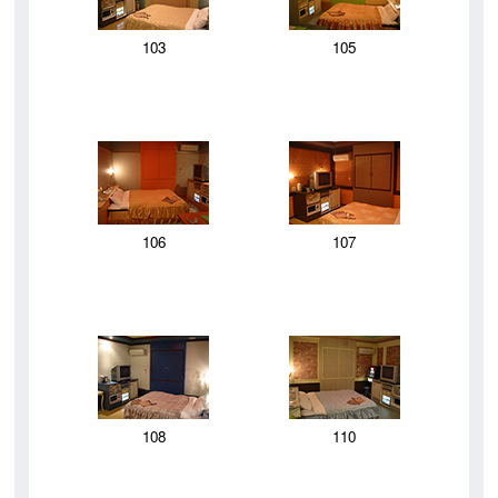
103
105
106
107
108
110