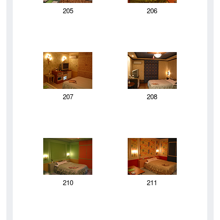
205
206
207
208
210
211