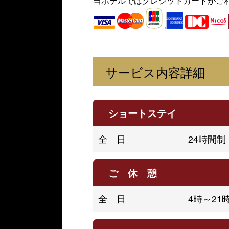
当ホテルではクレジットカードがご
サービス内容詳細
ショートステイ
全 日
24時間
ご 休 憩
全 日
4時～2