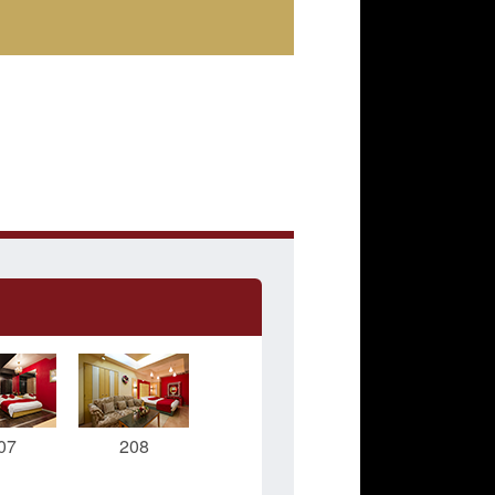
07
208