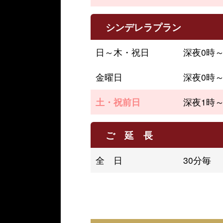
シンデレラプラン
日～木・祝日
深夜0時
金曜日
深夜0時
土・祝前日
深夜1時
ご 延 長
全 日
30分毎