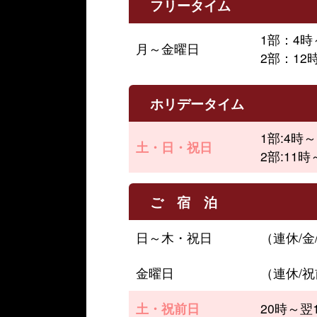
フリータイム
1部：4時
月～金曜日
2部：12
ホリデータイム
1部:4時～
土・日・祝日
2部:11
ご 宿 泊
日～木・祝日
（連休/金
金曜日
（連休/祝
土・祝前日
20時～翌