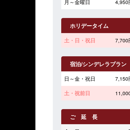
月～金曜日
4,9
ホリデータイム
土・日・祝日
7,7
宿泊/シンデレラプラン
日～金・祝日
7,1
土・祝前日
11,
ご 延 長