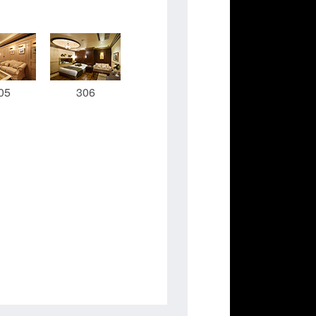
05
306