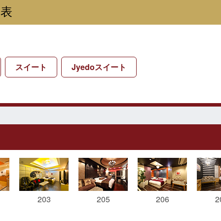
覧表
スイート
Jyedoスイート
203
205
206
2