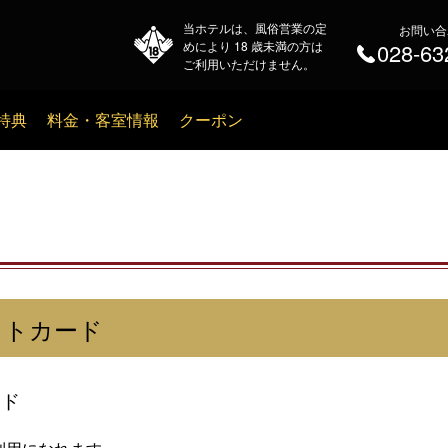
当ホテルは、風俗営業の定
お問い合
めにより 18 歳未満の方は
028-63
ご利用いただけません。
特典
料金・客室情報
クーポン
ットカード
ード