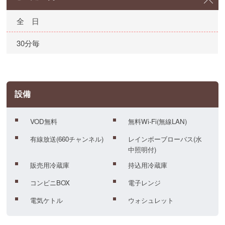
全 日
30分毎
設備
VOD無料
無料Wi-Fi(無線LAN)
有線放送(660チャンネル)
レインボーブローバス(水
中照明付)
販売用冷蔵庫
持込用冷蔵庫
コンビニBOX
電子レンジ
電気ケトル
ウォシュレット