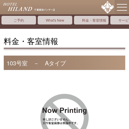
ご予約
What's New
料金・客室情報
サービ
料金・客室情報
103号室 － Aタイプ