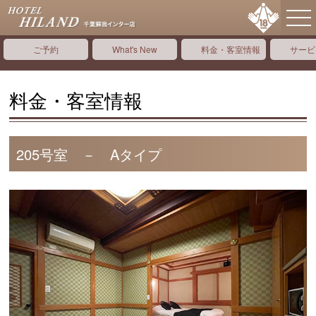
ご予約
What's New
料金・客室情報
サービ
料金・客室情報
205号室 － Aタイプ