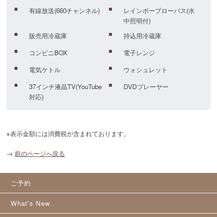
有線放送(660チャンネル)
レインボーブローバス(水
中照明付)
販売用冷蔵庫
持込用冷蔵庫
コンビニBOX
電子レンジ
電気ケトル
ウォシュレット
37インチ液晶TV(YouTube
DVDプレーヤー
対応)
※表示金額には消費税が含まれております。
→
前のページへ戻る
ご予約
What's New