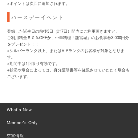
※ポイントは次回に追加されます。
バースデーイベント
登録した誕生日の前後3日（計7日）間内にご利用頂きますと、
ご利用料金５０％OFFか、中華料理『龍宮城』のお食事券3,000円分
をプレゼント！！
※シルバーランク以上、またはVIPランクのお客様が対象となりま
す。
※期間中は1回限り有効です。
※状況や場合によっては、身分証明書等を確認させていただく場合も
ございます。
What's New
Member's Only
空室情報