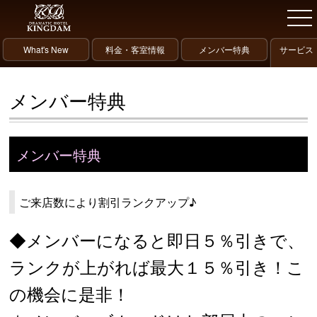
What's New
料金・客室情報
メンバー特典
サービス
メンバー特典
メンバー特典
ご来店数により割引ランクアップ♪
◆メンバーになると即日５％引きで、
ランクが上がれば最大１５％引き！こ
の機会に是非！