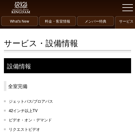
What's New
料金・客室情報
メンバー特典
サービス
サービス・設備情報
設備情報
全室完備
ジェットバス/ブロアバス
42インチ以上TV
ビデオ・オン・デマンド
リクエストビデオ