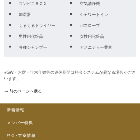
コンビニＢＯＸ
空気清浄機
加湿器
シャワートイレ
くるくるドライヤー
バスローブ
男性用化粧品
女性用化粧品
各種シャンプー
アメニティー豊富
※GW・お盆・年末年始等の連休期間は料金システムが異なる場合がござ
います。
→
前のページへ戻る
新着情報
メンバー特典
料金･客室情報