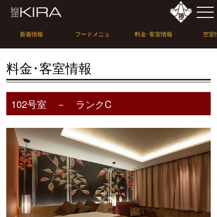
新着情報
フードメニュ
料金･客室情報
空室
ー
料金･客室情報
102号室 － ランクC