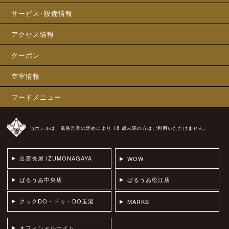
サービス･設備情報
アクセス情報
クーポン
空室情報
フードメニュー
当ホテルは、風俗営業の定めにより 18 歳未満の方はご利用いただけません。
出雲長屋 IZUMONAGAYA
WOW
ぱるうあ中央店
ぱるうあ松江店
クックDO・ドゥ・DO玉湯
MARKS
オフィシャルサイト