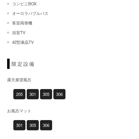
コンビニBOX
オーロラバブルバス
客室両替機
浴室TV
42型液晶TV
限定設備
露天展望風呂
205
301
305
306
お風呂マット
301
305
306