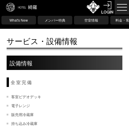
What's New
メンバー特典
空室情報
料金・
サービス・設備情報
設備情報
全室完備
客室ビデオデッキ
電子レンジ
販売用冷蔵庫
持ち込み冷蔵庫