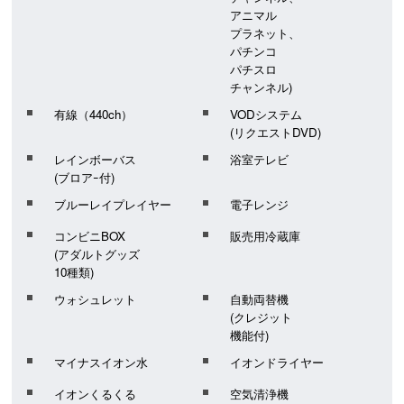
アニマル
プラネット、
パチンコ
パチスロ
チャンネル)
有線（440ch）
VODシステム
(リクエストDVD)
レインボーバス
浴室テレビ
(ブロアｰ付)
ブルーレイプレイヤー
電子レンジ
コンビニBOX
販売用冷蔵庫
(アダルトグッズ
10種類)
ウォシュレット
自動両替機
(クレジット
機能付)
マイナスイオン水
イオンドライヤー
イオンくるくる
空気清浄機