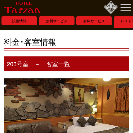
設備情報
無料サービス
有料サービス
レスト
ー
料金･客室情報
203号室 － 客室一覧