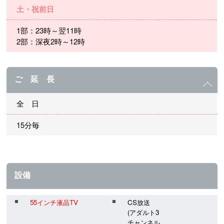
土・祝前日
1部：23時～翌11時
2部：深夜2時～12時
ご 延 長
全 日
15分毎
設備
55インチ液晶TV
CS放送
(アダルト3
チャンネル、