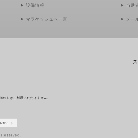
設備情報
当選
マラケッシュへ一言
メー
ス
未満の方はご利用いただけません。
ルサイト
s Reserved.