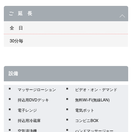
ご 延 長
全 日
30分毎
設備
マッサージローション
ビデオ・オン・デマンド
持込用DVDデッキ
無料Wi-Fi(無線LAN)
電子レンジ
電気ポット
持込用冷蔵庫
コンビニBOX
空気清浄機
ハンドマッサージャー