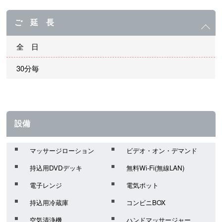
ご 延 長
全 日
30分毎
設備
マッサージローション
ビデオ・オン・デマンド
持込用DVDデッキ
無料Wi-Fi(無線LAN)
電子レンジ
電気ポット
持込用冷蔵庫
コンビニBOX
空気清浄機
ハンドマッサージャー