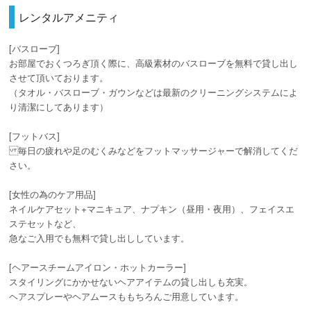
レンタルアメニティ
[バスローブ]
お部屋でおくつろぎ頂く際に、高級素材のバスローブを無料で貸し出し
させて頂いております。
（タオル・バスローブ・ガウンなどは最新のクリーニングシステムによ
り清潔にしてあります）
[フットバス]
毎日の疲れや足のむくみなどをフットマッサージャーで解消してくだ
さい。
[女性の為のケア用品]
ネイルケアセット+マニキュア、ナプキン（昼用・夜用）、フェイスエ
ステセットなど、
急なご入用でも無料で貸し出ししています。
[ヘアースチームアイロン・ホットカーラー]
スタイリングにかかせないヘアアイテムの貸し出しも充実。
ヘアスプレーやヘアムースももちろんご用意しています。