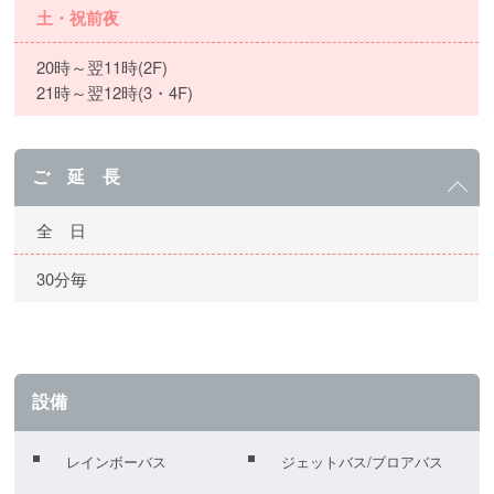
土・祝前夜
20時～翌11時(2F)
21時～翌12時(3・4F)
ご 延 長
全 日
30分毎
設備
レインボーバス
ジェットバス/ブロアバス