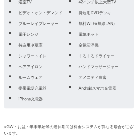
浴室TV
42インチ以上大型TV
ビデオ・オン・デマンド
持込用DVDデッキ
ブルーレイプレーヤー
無料Wi-Fi(無線LAN)
電子レンジ
電気ポット
持込用冷蔵庫
空気清浄機
シャワートイレ
くるくるドライヤー
ヘアアイロン
ハンドマッサージャー
ルームウェア
アメニティ豊富
携帯電話充電器
Androidスマホ充電器
iPhone充電器
※GW・お盆・年末年始等の連休期間は料金システムが異なる場合がござ
います。