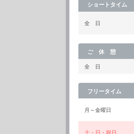
ショートタイム
全 日
ご 休 憩
全 日
フリータイム
月～金曜日
土・日・祝日