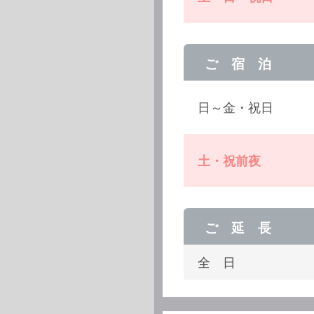
ご 宿 泊
日～金・祝日
土・祝前夜
ご 延 長
全 日