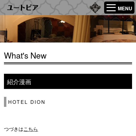
MENU
What's New
紹介漫画
HOTEL DION
つづきは
こちら