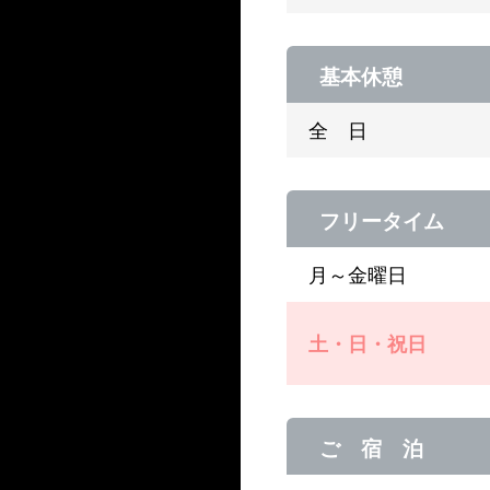
基本休憩
全 日
フリータイム
月～金曜日
土・日・祝日
ご 宿 泊