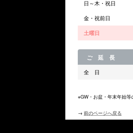
日～木・祝日
金・祝前日
土曜日
ご 延 長
全 日
※GW・お盆・年末年始
→
前のページへ戻る