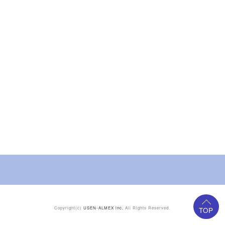
Copyright(c)
USEN-ALMEX inc,
All Rights Reserved.