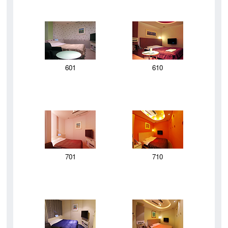
601
610
701
710