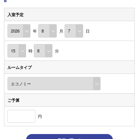
入室予定
年
月
日
時
分
ルームタイプ
ご予算
円