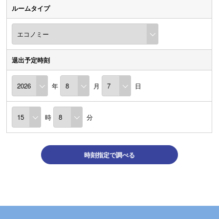
ルームタイプ
退出予定時刻
年
月
日
時
分
時刻指定で調べる