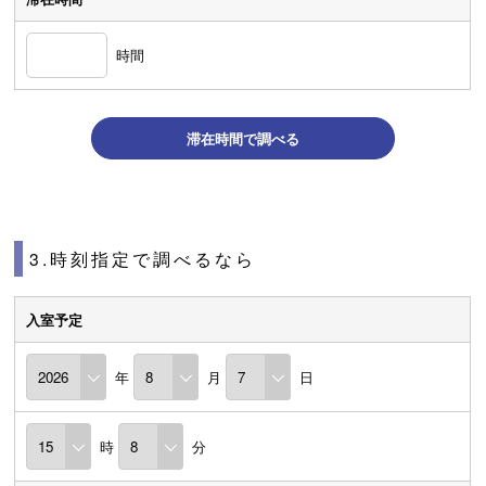
時間
滞在時間で調べる
3.時刻指定で調べるなら
入室予定
年
月
日
時
分