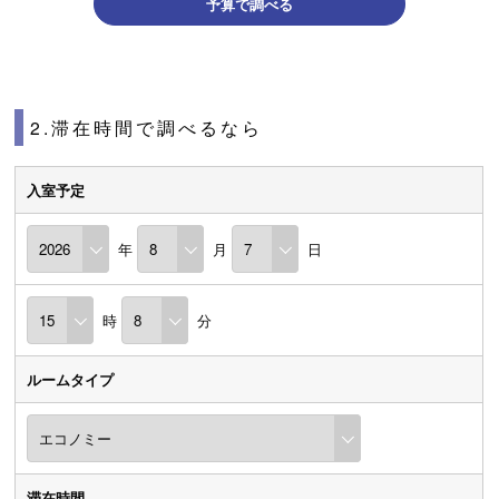
予算で調べる
2.滞在時間で調べるなら
入室予定
年
月
日
時
分
ルームタイプ
滞在時間