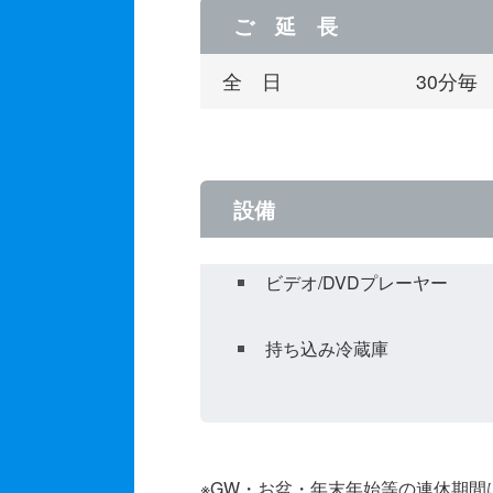
ご 延 長
全 日
30分毎
設備
ビデオ/DVDプレーヤー
持ち込み冷蔵庫
※GW・お盆・年末年始等の連休期