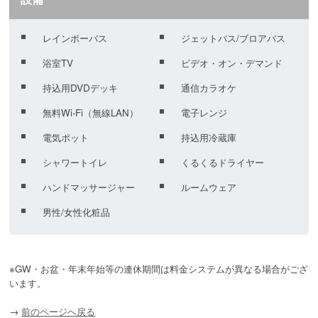
レインボーバス
ジェットバス/ブロアバス
浴室TV
ビデオ・オン・デマンド
持込用DVDデッキ
通信カラオケ
無料Wi-Fi（無線LAN）
電子レンジ
電気ポット
持込用冷蔵庫
シャワートイレ
くるくるドライヤー
ハンドマッサージャー
ルームウェア
男性/女性化粧品
※GW・お盆・年末年始等の連休期間は料金システムが異なる場合がござ
います。
→
前のページへ戻る