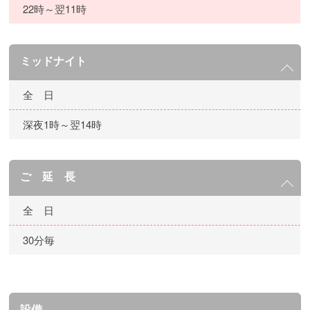
22時～翌11時
ミッドナイト
全 日
深夜1時～翌14時
ご 延 長
全 日
30分毎
設備