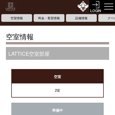
空室情報
料金・客室情報
設備情報
クー
空室情報
LATTICE空室部屋
空室
2室
準備中