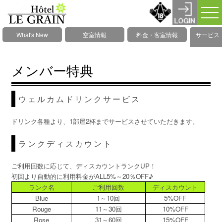
What's New
空室情報
料金・客室情報
サービス
メンバー特典
ウェルカムドリンクサービス
ドリンク各種より、1部屋2杯までサービスさせていただきます。
ランクディスカウント
ご利用回数に応じて、ディスカウントランクUP！
初回より自動的に利用料金がALL5%～20％OFF♪
ランク名
ご利用回数
ディスカウント
Blue
1～10回
5%OFF
Rouge
11～30回
10%OFF
Rose
31～60回
15%OFF