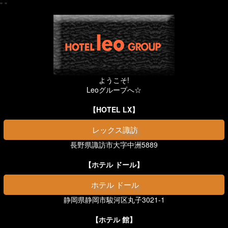
"
"
ようこそ!
Leoグループへ☆
【HOTEL LX】
レックス諏訪
長野県諏訪市大字中洲5889
【ホテル ドール】
ホテル ドール
静岡県静岡市駿河区丸子3021-1
【ホテル 館】