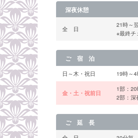
深夜休憩
21時～
全 日
※最終チ
ご 宿 泊
日～木・祝日
19時～
1部：2
金・土・祝前日
2部：深
ご 延 長
全 日
30分毎