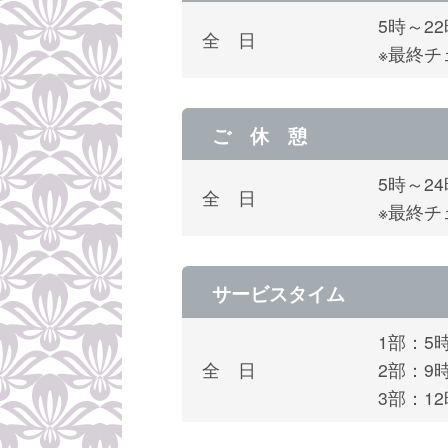
5時～2
全 日
※最終チ
ご 休 憩
5時～2
全 日
※最終チ
サービスタイム
1部：5
全 日
2部：9
3部：1