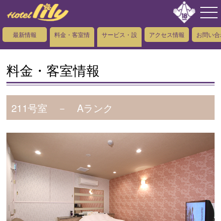
最新情報
料金・客室情
サービス・設
アクセス情報
お問い合
報
備情報
料金・客室情報
211号室 － Aランク