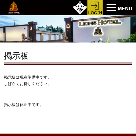
MENU
掲示板
掲示板は現在準備中です。
しばらくお待ちください。
掲示板は休止中です。