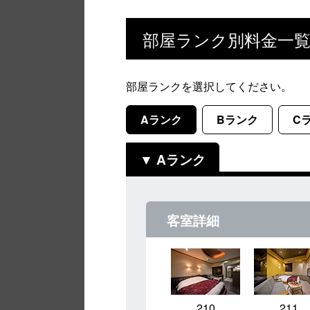
部屋ランク別料金一
部屋ランクを選択してください。
Aランク
Bランク
C
Aランク
客室詳細
210
211