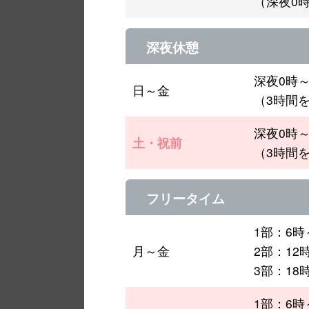
（深夜0
深夜休憩
深夜0時
日～金
（3時間
深夜0時
土・祝前
（3時間
フリータイム
1部：6時
月～金
2部：12
3部：18
1部：6時