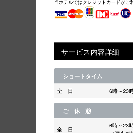
当ホテルではクレジットカードがご
サービス内容詳細
ショートタイム
全 日
6時～2
ご 休 憩
6時～2
全 日