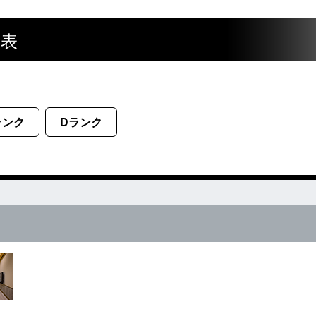
覧表
ランク
Dランク